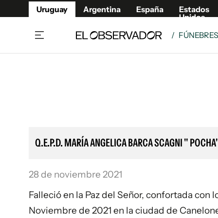
Uruguay
Argentina
España
Estados
Unidos
/
FÚNEBRE
Home
Lifestyl
Member
Opinió
Beneficios Member
Fúnebr
Referí
Remates
7°C
Lunes:
Ahora en:
Montevideo
Nacional
Mín
8°
Máx
Edicion
9°
Cielo Claro
Café y Negocios
Publica
Q.E.P.D. MARÍA ANGELICA BARCA SCAGNI " POCHA
Economía y Empresas
Newslet
Agro
Argent
28 de noviembre 2021
Brand Studio
España
Mundo
Estados
Falleció en la Paz del Señor, confortada con 
Cultura y Espectáculos
Noviembre de 2021 en la ciudad de Canelones.