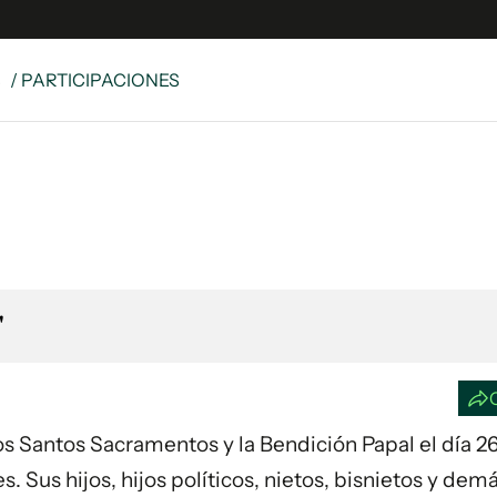
S
/ PARTICIPACIONES
e
S
n
es
Siguenos en:
 y Legales
es especiales
ciones
"
ters
ina
 Unidos
los Santos Sacramentos y la Bendición Papal el día 2
 Sus hijos, hijos políticos, nietos, bisnietos y dem