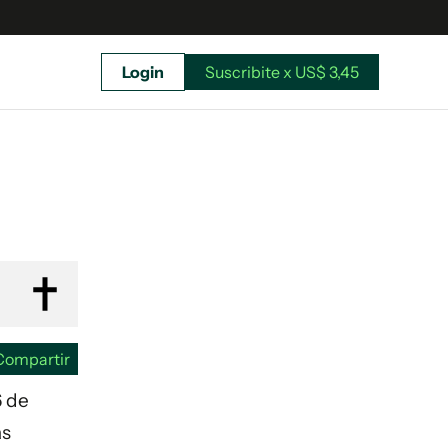
Login
Suscribite x US$ 3,45
uscríbete ahora a El Observador y elegí hasta
donde llegar.
Compartir
6 de
ás
Suscribite x US$ 3,45