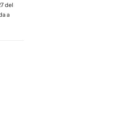
27 del
da a