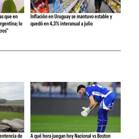
as que en
Inflación en Uruguay se mantuvo estable y
rgentina; lo
quedó en 4,3% interanual a julio
ros"
sentencia de
A qué hora juegan hoy Nacional vs Boston