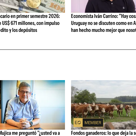
cario en primer semestre 2026:
Economista Iván Carrino: "Hay cos
e US$ 671 millones, con impulso
Uruguay no se discuten como en A
édito y los depósitos
han hecho mucho mejor que nosot
Mujica me preguntó "¿usted va a
Fondos ganaderos: lo que deja la 