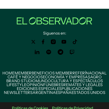
Siguenos en:
HOME
MEMBER
BENEFICIOS MEMBER
REFERÍ
NACIONAL
CAFÉ Y NEGOCIOS
ECONOMÍA Y EMPRESAS
AGRO
BRAND STUDIO
MUNDO
CULTURA Y ESPECTÁCULOS
LIFESTYLE
OPINIÓN
FÚNEBRES
REMATES Y LEGALES
EDICIONES ESPECIALES
PUBLICACIONES
NEWSLETTERS
ARGENTINA
ESPAÑA
ESTADOS UNIDOS
Políticas de Cookies
Políticas de Privacidad