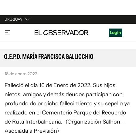
URUGUAY
URUGUAY
Login
ARGENTINA
ESPAÑA
Q.E.P.D. MARÍA FRANCISCA GALLICCHIO
ESTADOS UNIDOS
18 de enero 2022
Falleció el día 16 de Enero de 2022. Sus hijos,
nietos, amigos y demás deudos participan con
profundo dolor dicho fallecimiento y su sepelio ya
realizado en el Cementerio Parque del Recuerdo
de Ruta Interbalnearia.- (Organización Salhon –
Asociada a Previsión)