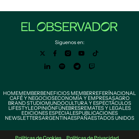
Siguenos en:
HOME
MEMBER
BENEFICIOS MEMBER
REFERÍ
NACIONAL
CAFÉ Y NEGOCIOS
ECONOMÍA Y EMPRESAS
AGRO
BRAND STUDIO
MUNDO
CULTURA Y ESPECTÁCULOS
LIFESTYLE
OPINIÓN
FÚNEBRES
REMATES Y LEGALES
EDICIONES ESPECIALES
PUBLICACIONES
NEWSLETTERS
ARGENTINA
ESPAÑA
ESTADOS UNIDOS
Políticas de Cookies
Políticas de Privacidad