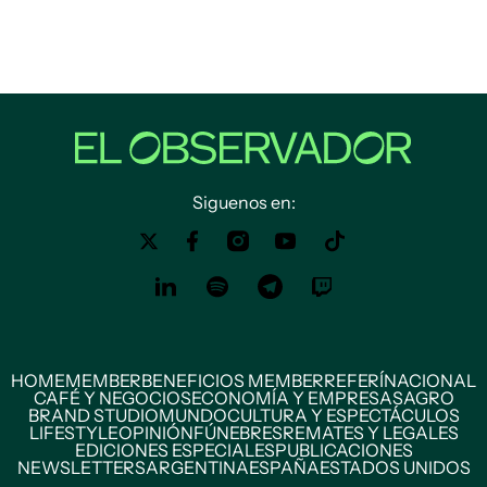
Siguenos en:
HOME
MEMBER
BENEFICIOS MEMBER
REFERÍ
NACIONAL
CAFÉ Y NEGOCIOS
ECONOMÍA Y EMPRESAS
AGRO
BRAND STUDIO
MUNDO
CULTURA Y ESPECTÁCULOS
LIFESTYLE
OPINIÓN
FÚNEBRES
REMATES Y LEGALES
EDICIONES ESPECIALES
PUBLICACIONES
NEWSLETTERS
ARGENTINA
ESPAÑA
ESTADOS UNIDOS