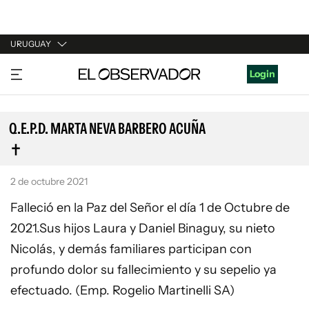
URUGUAY
URUGUAY
Login
ARGENTINA
ESPAÑA
Q.E.P.D. MARTA NEVA BARBERO ACUÑA
ESTADOS UNIDOS
2 de octubre 2021
Falleció en la Paz del Señor el día 1 de Octubre de
2021.Sus hijos Laura y Daniel Binaguy, su nieto
Nicolás, y demás familiares participan con
profundo dolor su fallecimiento y su sepelio ya
efectuado. (Emp. Rogelio Martinelli SA)