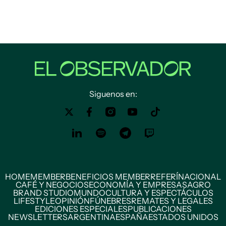
Siguenos en:
HOME
MEMBER
BENEFICIOS MEMBER
REFERÍ
NACIONAL
CAFÉ Y NEGOCIOS
ECONOMÍA Y EMPRESAS
AGRO
BRAND STUDIO
MUNDO
CULTURA Y ESPECTÁCULOS
LIFESTYLE
OPINIÓN
FÚNEBRES
REMATES Y LEGALES
EDICIONES ESPECIALES
PUBLICACIONES
NEWSLETTERS
ARGENTINA
ESPAÑA
ESTADOS UNIDOS