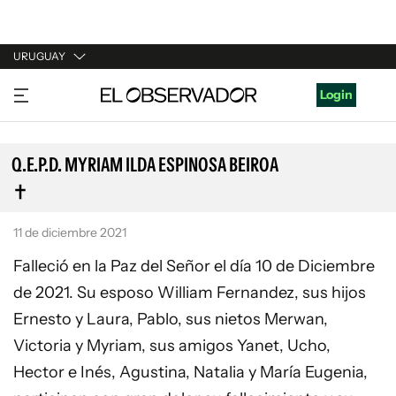
URUGUAY
URUGUAY
Login
ARGENTINA
ESPAÑA
Q.E.P.D. MYRIAM ILDA ESPINOSA BEIROA
ESTADOS UNIDOS
11 de diciembre 2021
Falleció en la Paz del Señor el día 10 de Diciembre
de 2021. Su esposo William Fernandez, sus hijos
Ernesto y Laura, Pablo, sus nietos Merwan,
Victoria y Myriam, sus amigos Yanet, Ucho,
Hector e Inés, Agustina, Natalia y María Eugenia,