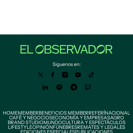
Siguenos en:
HOME
MEMBER
BENEFICIOS MEMBER
REFERÍ
NACIONAL
CAFÉ Y NEGOCIOS
ECONOMÍA Y EMPRESAS
AGRO
BRAND STUDIO
MUNDO
CULTURA Y ESPECTÁCULOS
LIFESTYLE
OPINIÓN
FÚNEBRES
REMATES Y LEGALES
EDICIONES ESPECIALES
PUBLICACIONES