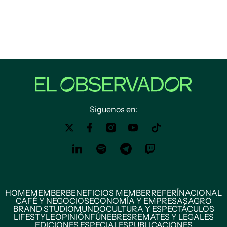
Siguenos en:
HOME
MEMBER
BENEFICIOS MEMBER
REFERÍ
NACIONAL
CAFÉ Y NEGOCIOS
ECONOMÍA Y EMPRESAS
AGRO
BRAND STUDIO
MUNDO
CULTURA Y ESPECTÁCULOS
LIFESTYLE
OPINIÓN
FÚNEBRES
REMATES Y LEGALES
EDICIONES ESPECIALES
PUBLICACIONES