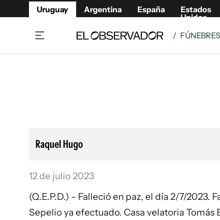
Uruguay
Argentina
España
Estados
Unidos
/
FÚNEBRE
Home
Lifestyl
Member
Opinió
Beneficios Member
Fúnebr
Referí
Remates
10°C
Sábado:
Ahora en:
Montevideo
Nacional
Mín
7°
Edicion
Máx
11°
Nubes Dispersas
Café y Negocios
Publica
Raquel Hugo
Economía y Empresas
Newslet
Agro
Argent
12 de julio 2023
Brand Studio
España
Mundo
Estados
(Q.E.P.D.) - Falleció en paz, el día 2/7/2023.
Cultura y Espectáculos
Sepelio ya efectuado. Casa velatoria Tomás 