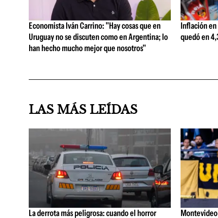
Economista Iván Carrino: "Hay cosas que en
Inflación en
Uruguay no se discuten como en Argentina; lo
quedó en 4,3
han hecho mucho mejor que nosotros"
LAS MÁS LEÍDAS
La derrota más peligrosa: cuando el horror
Montevideo C