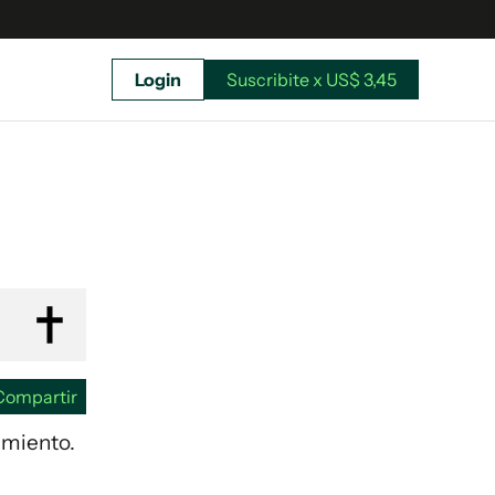
Login
Suscribite x US$ 3,45
uscríbete ahora a El Observador y elegí hasta
donde llegar.
Compartir
cimiento.
Suscribite x US$ 3,45