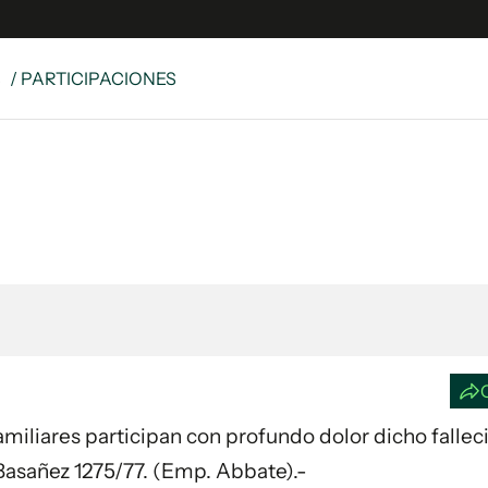
S
/ PARTICIPACIONES
e
S
n
es
Siguenos en:
 y Legales
es especiales
ciones
ters
ina
 Unidos
 Familiares participan con profundo dolor dicho falle
Basañez 1275/77. (Emp. Abbate).-