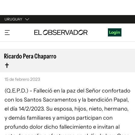
URUGUAY
URUGUAY
Login
ARGENTINA
ESPAÑA
Ricardo Pera Chaparro
ESTADOS UNIDOS
15 de febrero 2023
(Q.E.P.D.) - Falleció en la paz del Señor confortado
con los Santos Sacramentos y la bendición Papal,
el día 14/2/2023. Su esposa, hijos, nieto, hermano,
y demás familiares y amigos participan con
profundo dolor dicho fallecimiento e invitan al