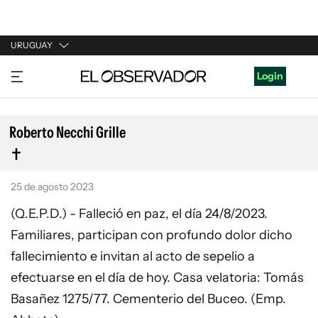
URUGUAY
URUGUAY
Login
ARGENTINA
ESPAÑA
Roberto Necchi Grille
ESTADOS UNIDOS
25 de agosto 2023
(Q.E.P.D.) - Falleció en paz, el día 24/8/2023.
Familiares, participan con profundo dolor dicho
fallecimiento e invitan al acto de sepelio a
efectuarse en el día de hoy. Casa velatoria: Tomás
Basañez 1275/77. Cementerio del Buceo. (Emp.