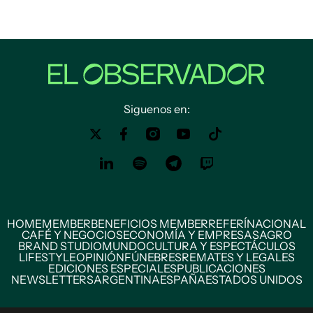
Siguenos en:
HOME
MEMBER
BENEFICIOS MEMBER
REFERÍ
NACIONAL
CAFÉ Y NEGOCIOS
ECONOMÍA Y EMPRESAS
AGRO
BRAND STUDIO
MUNDO
CULTURA Y ESPECTÁCULOS
LIFESTYLE
OPINIÓN
FÚNEBRES
REMATES Y LEGALES
EDICIONES ESPECIALES
PUBLICACIONES
NEWSLETTERS
ARGENTINA
ESPAÑA
ESTADOS UNIDOS