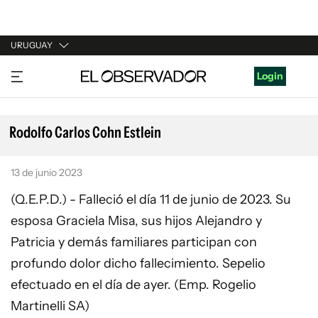
URUGUAY
URUGUAY
Login
ARGENTINA
ESPAÑA
Rodolfo Carlos Cohn Estlein
ESTADOS UNIDOS
13 de junio 2023
(Q.E.P.D.) - Falleció el día 11 de junio de 2023. Su
esposa Graciela Misa, sus hijos Alejandro y
Patricia y demás familiares participan con
profundo dolor dicho fallecimiento. Sepelio
efectuado en el día de ayer. (Emp. Rogelio
Martinelli SA)