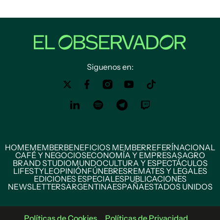
Siguenos en:
HOME
MEMBER
BENEFICIOS MEMBER
REFERÍ
NACIONAL
CAFÉ Y NEGOCIOS
ECONOMÍA Y EMPRESAS
AGRO
BRAND STUDIO
MUNDO
CULTURA Y ESPECTÁCULOS
LIFESTYLE
OPINIÓN
FÚNEBRES
REMATES Y LEGALES
EDICIONES ESPECIALES
PUBLICACIONES
NEWSLETTERS
ARGENTINA
ESPAÑA
ESTADOS UNIDOS
Políticas de Cookies
Políticas de Privacidad