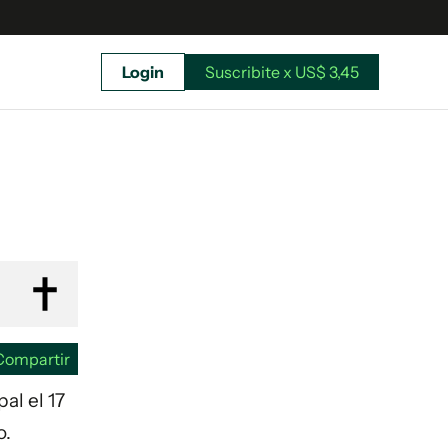
Login
Suscribite x US$ 3,45
uscríbete ahora a El Observador y elegí hasta
donde llegar.
Compartir
al el 17
o.
Suscribite x US$ 3,45