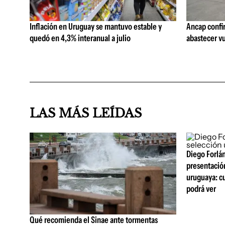
Inflación en Uruguay se mantuvo estable y
Ancap confi
quedó en 4,3% interanual a julio
abastecer vu
LAS MÁS LEÍDAS
Diego Forlán
presentació
uruguaya: c
podrá ver
Qué recomienda el Sinae ante tormentas