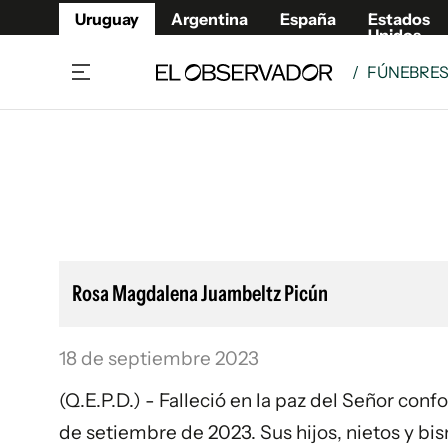
Uruguay
Argentina
España
Estados
Unidos
/
FÚNEBRE
Home
Lifestyl
Member
Opinió
Beneficios Member
Fúnebr
Referí
Remates
15°C
Viernes:
Ahora en:
Montevideo
Nacional
Mín
9°
Edicion
Máx
12°
Lluvia Moderada
Café y Negocios
Publica
Rosa Magdalena Juambeltz Picún
Economía y Empresas
Newslet
Agro
Argent
18 de septiembre 2023
Brand Studio
España
Mundo
Estados
(Q.E.P.D.) - Falleció en la paz del Señor con
Cultura y Espectáculos
de setiembre de 2023. Sus hijos, nietos y bis