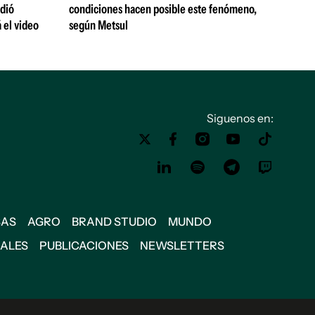
ndió
condiciones hacen posible este fenómeno,
 el video
según Metsul
Siguenos en:
SAS
AGRO
BRAND STUDIO
MUNDO
IALES
PUBLICACIONES
NEWSLETTERS