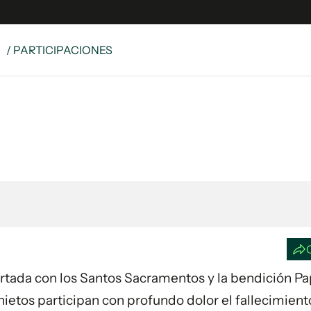
S
/ PARTICIPACIONES
e
S
n
es
Siguenos en:
 y Legales
es especiales
ciones
ters
ina
 Unidos
fortada con los Santos Sacramentos y la bendición Pap
nietos participan con profundo dolor el fallecimient