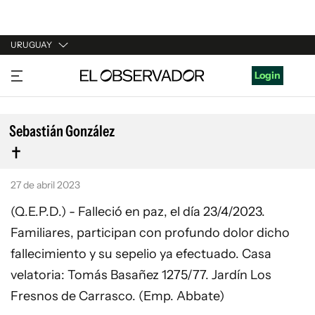
URUGUAY
URUGUAY
Login
ARGENTINA
ESPAÑA
Sebastián González
ESTADOS UNIDOS
27 de abril 2023
(Q.E.P.D.) - Falleció en paz, el día 23/4/2023.
Familiares, participan con profundo dolor dicho
fallecimiento y su sepelio ya efectuado. Casa
velatoria: Tomás Basañez 1275/77. Jardín Los
Fresnos de Carrasco. (Emp. Abbate)