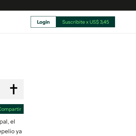
Login
Suscribite x US$ 3,45
uscríbete ahora a El Observador y elegí hasta
donde llegar.
Compartir
al, el
epelio ya
Suscribite x US$ 3,45