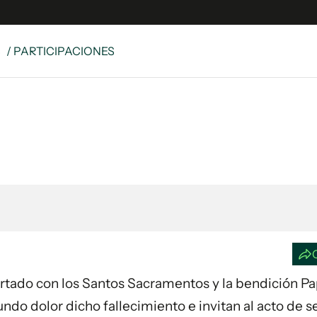
S
/ PARTICIPACIONES
e
S
n
es
Siguenos en:
 y Legales
es especiales
ciones
ters
ina
 Unidos
fortado con los Santos Sacramentos y la bendición Pap
undo dolor dicho fallecimiento e invitan al acto de s