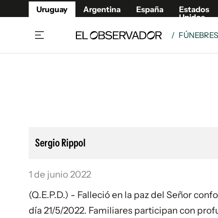
Uruguay
Argentina
España
Estados
Unidos
/
FÚNEBRE
Home
Lifestyl
Member
Opinió
Beneficios Member
Fúnebr
Referí
Remates
8°C
Domingo:
Ahora en:
Montevideo
Nacional
Mín
9°
Máx
Edicion
10°
Algo De Nubes
Café y Negocios
Publica
Sergio Rippol
Economía y Empresas
Newslet
Agro
Argent
1 de junio 2022
Brand Studio
España
Mundo
Estados
(Q.E.P.D.) - Falleció en la paz del Señor con
Cultura y Espectáculos
día 21/5/2022. Familiares participan con prof