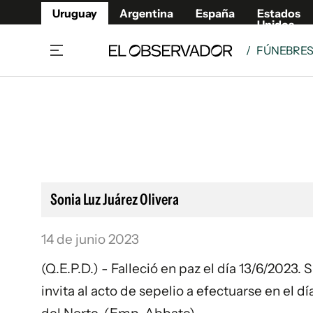
Uruguay
Argentina
España
Estados
Unidos
/
FÚNEBRE
Home
Lifestyl
Member
Opinió
Beneficios Member
Fúnebr
Referí
Remates
10°C
Sábado:
Ahora en:
Montevideo
Nacional
Mín
7°
Máx
11°
Edicion
Nubes
Café y Negocios
Publica
Sonia Luz Juárez Olivera
Economía y Empresas
Newslet
Agro
Argent
14 de junio 2023
Brand Studio
España
(Q.E.P.D.) - Falleció en paz el día 13/6/2023.
Mundo
Estados
invita al acto de sepelio a efectuarse en el d
Cultura y Espectáculos