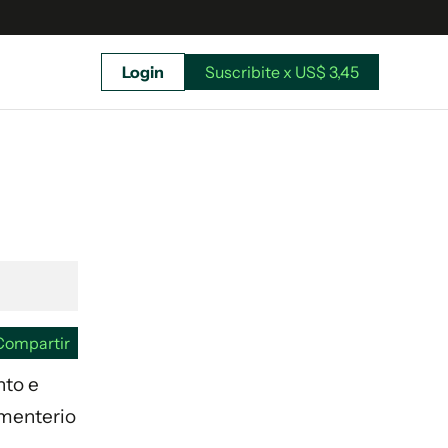
Login
Suscribite x US$ 3,45
uscríbete ahora a El Observador y elegí hasta
donde llegar.
Compartir
nto e
Cementerio
Suscribite x US$ 3,45