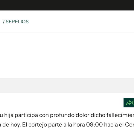
S
/ SEPELIOS
e
S
n
es
Siguenos en:
 y Legales
es especiales
ciones
ters
ina
 Su hija participa con profundo dolor dicho fallecimie
 Unidos
ía de hoy. El cortejo parte a la hora 09:00 hacia el 