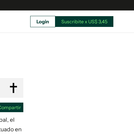
Login
Suscribite x US$ 3,45
uscríbete ahora a El Observador y elegí hasta
donde llegar.
Compartir
al, el
ctuado en
Suscribite x US$ 3,45