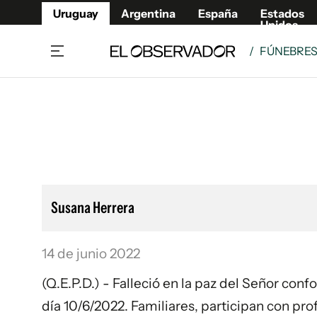
Uruguay
Argentina
España
Estados
Unidos
/
FÚNEBRE
Home
Lifestyl
Member
Opinió
Beneficios Member
Fúnebr
Referí
Remates
11°C
Viernes:
Ahora en:
Montevideo
Nacional
Mín
9°
Máx
11°
Edicion
Nubes
Café y Negocios
Publica
Susana Herrera
Economía y Empresas
Newslet
Agro
Argent
14 de junio 2022
Brand Studio
España
Mundo
Estados
(Q.E.P.D.) - Falleció en la paz del Señor con
Cultura y Espectáculos
día 10/6/2022. Familiares, participan con pr