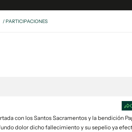
S
/ PARTICIPACIONES
e
S
n
es
Siguenos en:
 y Legales
es especiales
ciones
ters
ina
 Unidos
fortada con los Santos Sacramentos y la bendición Pap
ofundo dolor dicho fallecimiento y su sepelio ya efe