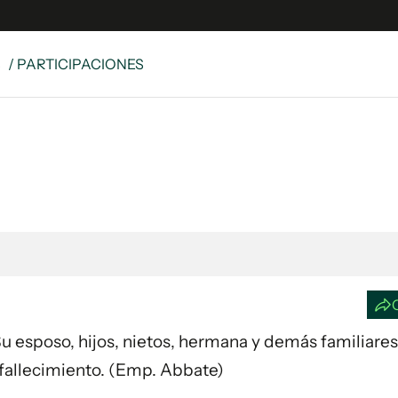
S
/ PARTICIPACIONES
e
S
n
es
Siguenos en:
 y Legales
es especiales
ciones
ters
ina
 Su esposo, hijos, nietos, hermana y demás familiares
 Unidos
fallecimiento. (Emp. Abbate)