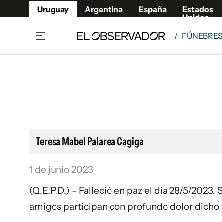
Uruguay
Argentina
España
Estados
Unidos
/
FÚNEBRE
Home
Lifestyl
Member
Opinió
Beneficios Member
Fúnebr
Referí
Remates
10°C
Sábado:
Ahora en:
Montevideo
Nacional
Mín
7°
Máx
Edicion
11°
Lluvia Ligera
Café y Negocios
Publica
Teresa Mabel Palarea Cagiga
Economía y Empresas
Newslet
Agro
Argent
1 de junio 2023
Brand Studio
España
(Q.E.P.D.) - Falleció en paz el día 28/5/2023.
Mundo
Estados
amigos participan con profundo dolor dicho 
Cultura y Espectáculos