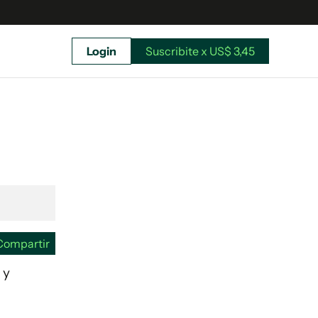
Login
Suscribite x US$ 3,45
uscríbete ahora a El Observador y elegí hasta
donde llegar.
Compartir
 y
Suscribite x US$ 3,45