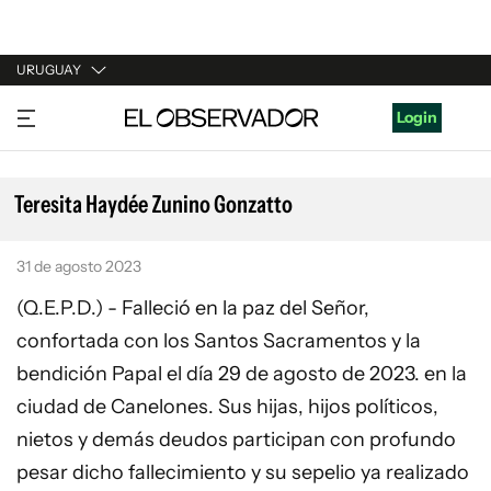
URUGUAY
URUGUAY
Login
ARGENTINA
ESPAÑA
Teresita Haydée Zunino Gonzatto
ESTADOS UNIDOS
31 de agosto 2023
(Q.E.P.D.) - Falleció en la paz del Señor,
confortada con los Santos Sacramentos y la
bendición Papal el día 29 de agosto de 2023. en la
ciudad de Canelones. Sus hijas, hijos políticos,
nietos y demás deudos participan con profundo
pesar dicho fallecimiento y su sepelio ya realizado