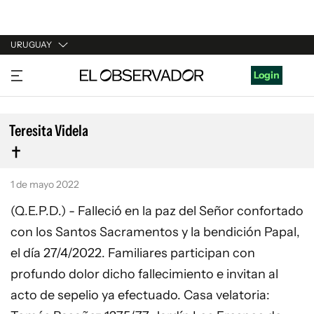
URUGUAY
URUGUAY
Login
ARGENTINA
ESPAÑA
Teresita Videla
ESTADOS UNIDOS
1 de mayo 2022
(Q.E.P.D.) - Falleció en la paz del Señor confortado
con los Santos Sacramentos y la bendición Papal,
el día 27/4/2022. Familiares participan con
profundo dolor dicho fallecimiento e invitan al
acto de sepelio ya efectuado. Casa velatoria: