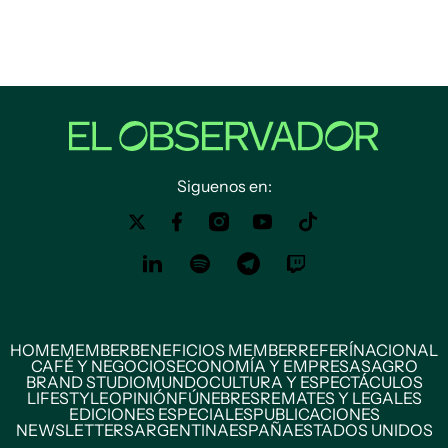
Siguenos en:
HOME
MEMBER
BENEFICIOS MEMBER
REFERÍ
NACIONAL
CAFÉ Y NEGOCIOS
ECONOMÍA Y EMPRESAS
AGRO
BRAND STUDIO
MUNDO
CULTURA Y ESPECTÁCULOS
LIFESTYLE
OPINIÓN
FÚNEBRES
REMATES Y LEGALES
EDICIONES ESPECIALES
PUBLICACIONES
NEWSLETTERS
ARGENTINA
ESPAÑA
ESTADOS UNIDOS