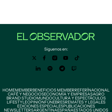
Siguenos en:
HOME
MEMBER
BENEFICIOS MEMBER
REFERÍ
NACIONAL
CAFÉ Y NEGOCIOS
ECONOMÍA Y EMPRESAS
AGRO
BRAND STUDIO
MUNDO
CULTURA Y ESPECTÁCULOS
LIFESTYLE
OPINIÓN
FÚNEBRES
REMATES Y LEGALES
EDICIONES ESPECIALES
PUBLICACIONES
NEWSLETTERS
ARGENTINA
ESPAÑA
ESTADOS UNIDOS