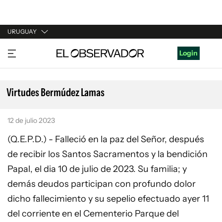
URUGUAY
URUGUAY
Login
ARGENTINA
ESPAÑA
Virtudes Bermúdez Lamas
ESTADOS UNIDOS
12 de julio 2023
(Q.E.P.D.) - Falleció en la paz del Señor, después
de recibir los Santos Sacramentos y la bendición
Papal, el dia 10 de julio de 2023. Su familia; y
demás deudos participan con profundo dolor
dicho fallecimiento y su sepelio efectuado ayer 11
del corriente en el Cementerio Parque del