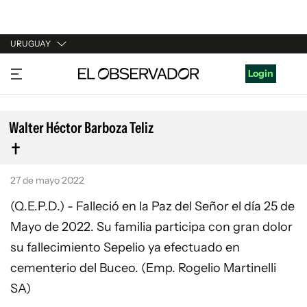
URUGUAY
URUGUAY
Login
ARGENTINA
ESPAÑA
Walter Héctor Barboza Teliz
ESTADOS UNIDOS
27 de mayo 2022
(Q.E.P.D.) - Falleció en la Paz del Señor el día 25 de
Mayo de 2022. Su familia participa con gran dolor
su fallecimiento Sepelio ya efectuado en
cementerio del Buceo. (Emp. Rogelio Martinelli
SA)