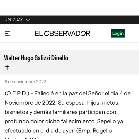
URUGUAY
URUGUAY
Login
ARGENTINA
ESPAÑA
Walter Hugo Galizzi Dinello
ESTADOS UNIDOS
6 de noviembre 2022
(Q.E.P.D.) - Falleció en la paz del Señor el día 4 de
Noviembre de 2022. Su esposa, hijos, nietos,
bisnietos y demás familiares participan con
profundo dolor dicho fallecimiento. Sepelio ya
efectuado en el dia de ayer. (Emp. Rogelio