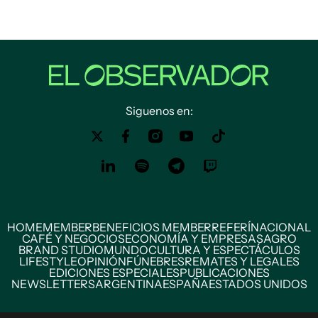
Siguenos en:
HOME
MEMBER
BENEFICIOS MEMBER
REFERÍ
NACIONAL
CAFÉ Y NEGOCIOS
ECONOMÍA Y EMPRESAS
AGRO
BRAND STUDIO
MUNDO
CULTURA Y ESPECTÁCULOS
LIFESTYLE
OPINIÓN
FÚNEBRES
REMATES Y LEGALES
EDICIONES ESPECIALES
PUBLICACIONES
NEWSLETTERS
ARGENTINA
ESPAÑA
ESTADOS UNIDOS