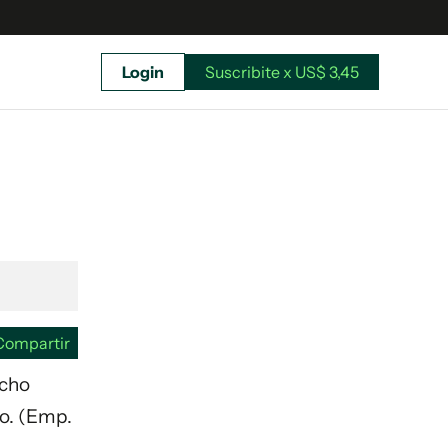
Login
Suscribite x US$ 3,45
uscríbete ahora a El Observador y elegí hasta
donde llegar.
Compartir
icho
eo. (Emp.
Suscribite x US$ 3,45