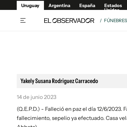
Uruguay
Argentina
España
Estados
Unidos
/
FÚNEBRE
Home
Lifestyl
Member
Opinió
Beneficios Member
Fúnebr
Referí
Remates
12°C
Viernes:
Ahora en:
Montevideo
Nacional
Mín
10°
Máx
12°
Edicion
Nubes
Café y Negocios
Publica
Yakely Susana Rodriguez Carracedo
Economía y Empresas
Newslet
Agro
Argent
14 de junio 2023
Brand Studio
España
(Q.E.P.D.) - Falleció en paz el día 12/6/2023
Mundo
Estados
fallecimiento, sepelio ya efectuado. Casa v
Cultura y Espectáculos