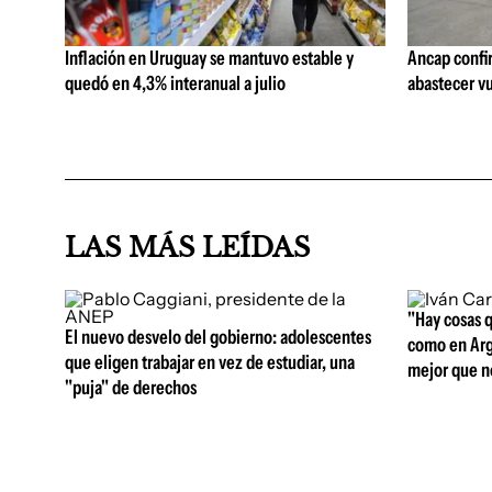
Inflación en Uruguay se mantuvo estable y
Ancap confi
quedó en 4,3% interanual a julio
abastecer vu
LAS MÁS LEÍDAS
"Hay cosas 
El nuevo desvelo del gobierno: adolescentes
como en Arg
que eligen trabajar en vez de estudiar, una
mejor que n
"puja" de derechos