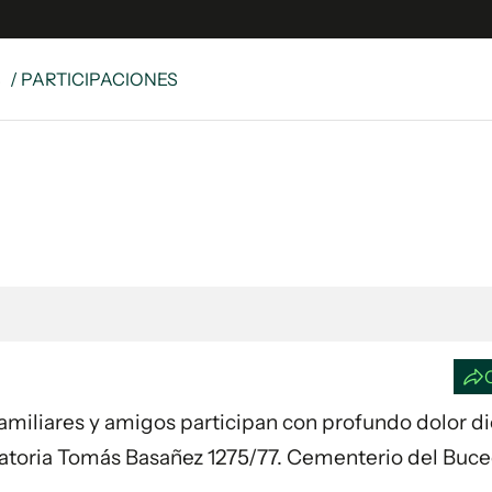
S
/ PARTICIPACIONES
e
S
n
es
Siguenos en:
 y Legales
es especiales
ciones
ters
ina
. Familiares y amigos participan con profundo dolor d
 Unidos
elatoria Tomás Basañez 1275/77. Cementerio del Buc