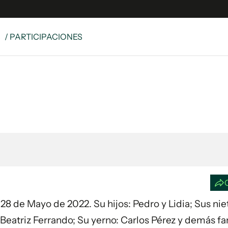
S
/ PARTICIPACIONES
e
S
n
es
Siguenos en:
 y Legales
es especiales
ciones
ters
ina
 Unidos
a 28 de Mayo de 2022. Su hijos: Pedro y Lidia; Sus nie
 Beatriz Ferrando; Su yerno: Carlos Pérez y demás fa