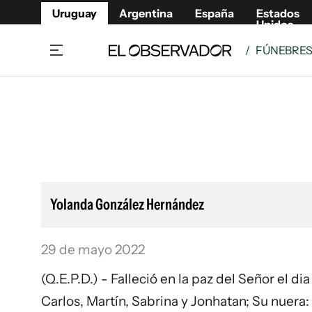
Uruguay
Argentina
España
Estados
Unidos
/
FÚNEBRE
Home
Lifestyl
Member
Opinió
Beneficios Member
Fúnebr
Referí
Remates
8°C
Domingo:
Ahora en:
Montevideo
Nacional
Mín
9°
Máx
Edicion
10°
Cielo Claro
Café y Negocios
Publica
Yolanda González Hernández
Economía y Empresas
Newslet
Agro
Argent
29 de mayo 2022
Brand Studio
España
Mundo
Estados
(Q.E.P.D.) - Falleció en la paz del Señor el di
Cultura y Espectáculos
Carlos, Martín, Sabrina y Jonhatan; Su nuera: