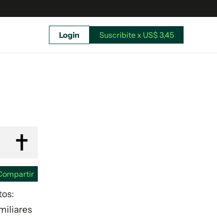
Login
Suscribite x US$ 3,45
uscríbete ahora a El Observador y elegí hasta
donde llegar.
Compartir
tos:
miliares
Suscribite x US$ 3,45