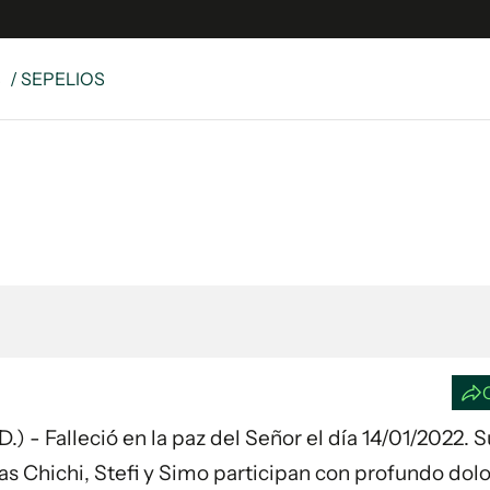
S
/ SEPELIOS
e
S
n
es
Siguenos en:
 y Legales
es especiales
ciones
ters
ina
 Unidos
Falleció en la paz del Señor el día 14/01/2022. Su
as Chichi, Stefi y Simo participan con profundo dolo