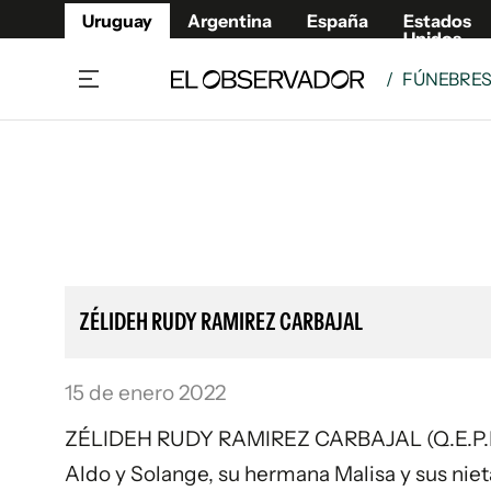
Uruguay
Argentina
España
Estados
Unidos
/
FÚNEBRE
Home
Lifestyl
Member
Opinió
Beneficios Member
Fúnebr
Referí
Remates
13°C
Viernes:
Ahora en:
Montevideo
Nacional
Mín
9°
Máx
Edicion
12°
Lluvia Ligera
Café y Negocios
Publica
ZÉLIDEH RUDY RAMIREZ CARBAJAL
Economía y Empresas
Newslet
Agro
Argent
15 de enero 2022
Brand Studio
España
Mundo
Estados
ZÉLIDEH RUDY RAMIREZ CARBAJAL (Q.E.P.D.) - 
Cultura y Espectáculos
Aldo y Solange, su hermana Malisa y sus niet