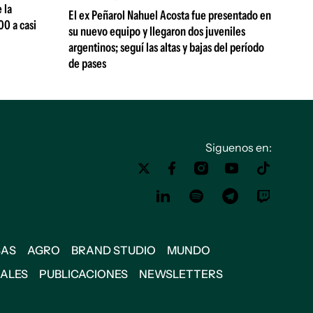
 la
El ex Peñarol Nahuel Acosta fue presentado en
00 a casi
su nuevo equipo y llegaron dos juveniles
argentinos; seguí las altas y bajas del período
de pases
Siguenos en:
SAS
AGRO
BRAND STUDIO
MUNDO
IALES
PUBLICACIONES
NEWSLETTERS