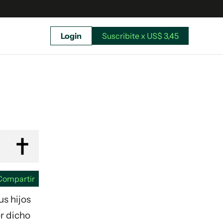
Login
Suscribite x US$ 3,45
uscríbete ahora a El Observador y elegí hasta
donde llegar.
Compartir
s hijos
r dicho
Suscribite x US$ 3,45