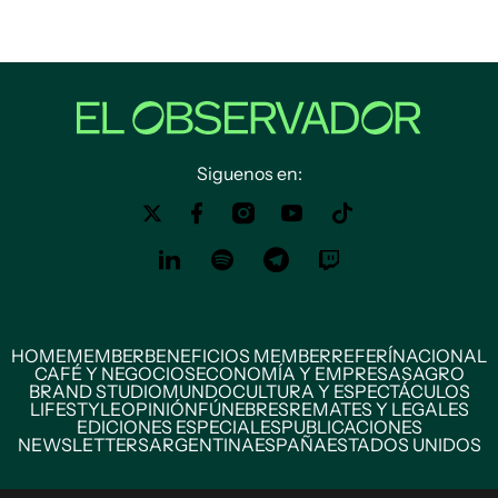
Siguenos en:
HOME
MEMBER
BENEFICIOS MEMBER
REFERÍ
NACIONAL
CAFÉ Y NEGOCIOS
ECONOMÍA Y EMPRESAS
AGRO
BRAND STUDIO
MUNDO
CULTURA Y ESPECTÁCULOS
LIFESTYLE
OPINIÓN
FÚNEBRES
REMATES Y LEGALES
EDICIONES ESPECIALES
PUBLICACIONES
NEWSLETTERS
ARGENTINA
ESPAÑA
ESTADOS UNIDOS