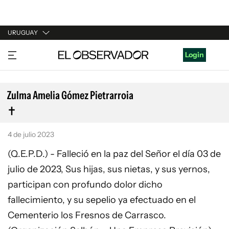
URUGUAY
URUGUAY
Login
ARGENTINA
ESPAÑA
Zulma Amelia Gómez Pietrarroia
ESTADOS UNIDOS
4 de julio 2023
(Q.E.P.D.) - Falleció en la paz del Señor el día 03 de
julio de 2023, Sus hijas, sus nietas, y sus yernos,
participan con profundo dolor dicho
fallecimiento, y su sepelio ya efectuado en el
Cementerio los Fresnos de Carrasco.