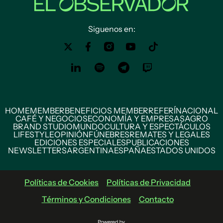
Siguenos en:
HOME
MEMBER
BENEFICIOS MEMBER
REFERÍ
NACIONAL
CAFÉ Y NEGOCIOS
ECONOMÍA Y EMPRESAS
AGRO
BRAND STUDIO
MUNDO
CULTURA Y ESPECTÁCULOS
LIFESTYLE
OPINIÓN
FÚNEBRES
REMATES Y LEGALES
EDICIONES ESPECIALES
PUBLICACIONES
NEWSLETTERS
ARGENTINA
ESPAÑA
ESTADOS UNIDOS
Políticas de Cookies
Políticas de Privacidad
Términos y Condiciones
Contacto