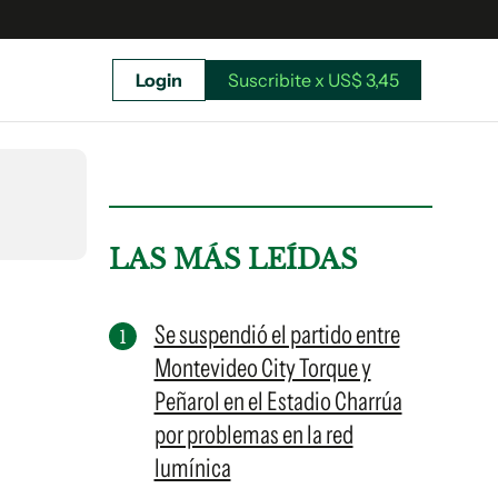
Login
Suscribite x US$ 3,45
uscríbete ahora a El Observador y elegí hasta
donde llegar.
LAS MÁS LEÍDAS
Se suspendió el partido entre
Montevideo City Torque y
Peñarol en el Estadio Charrúa
por problemas en la red
lumínica
Suscribite x US$ 3,45