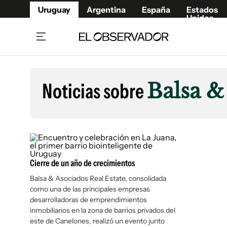
Uruguay
Argentina
España
Estados
Unidos
Home
Lifestyl
Member
Opinió
Noticias sobre
Balsa &
Beneficios Member
Fúnebr
Referí
Remates
6°C
Lunes:
Ahora en:
Montevideo
Nacional
Mín
8°
Máx
Edicion
9°
Cielo Claro
Café y Negocios
Publica
Economía y Empresas
Newslet
Cierre de un año de crecimientos
Agro
Argent
Balsa & Asociados Real Estate, consolidada
Brand Studio
España
como una de las principales empresas
desarrolladoras de emprendimientos
Mundo
Estados
inmobiliarios en la zona de barrios privados del
Cultura y Espectáculos
este de Canelones, realizó un evento junto