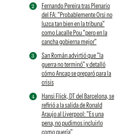
Fernando Pereira tras Plenario
del FA: "Probablemente Orsi no
luzca tan bien en la tribuna"
como Lacalle Pou "pero en la
cancha gobierna mejor"
San Román advirtió que "la
guerra no terminó" y detalló
cómo Ancap se preparó para la
crisis
Hansi Flick, DT del Barcelona, se
refirió a la salida de Ronald
Araujo al Liverpool: "Es una
pena, no pudimos incluirlo
como quería"