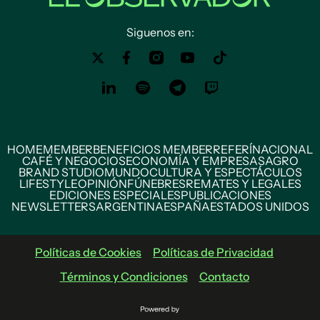
Siguenos en:
HOME
MEMBER
BENEFICIOS MEMBER
REFERÍ
NACIONAL
CAFÉ Y NEGOCIOS
ECONOMÍA Y EMPRESAS
AGRO
BRAND STUDIO
MUNDO
CULTURA Y ESPECTÁCULOS
LIFESTYLE
OPINIÓN
FÚNEBRES
REMATES Y LEGALES
EDICIONES ESPECIALES
PUBLICACIONES
NEWSLETTERS
ARGENTINA
ESPAÑA
ESTADOS UNIDOS
Políticas de Cookies
Políticas de Privacidad
Términos y Condiciones
Contacto