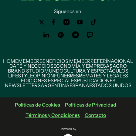
Siguenos en:
HOME
MEMBER
BENEFICIOS MEMBER
REFERÍ
NACIONAL
CAFÉ Y NEGOCIOS
ECONOMÍA Y EMPRESAS
AGRO
BRAND STUDIO
MUNDO
CULTURA Y ESPECTÁCULOS
LIFESTYLE
OPINIÓN
FÚNEBRES
REMATES Y LEGALES
EDICIONES ESPECIALES
PUBLICACIONES
NEWSLETTERS
ARGENTINA
ESPAÑA
ESTADOS UNIDOS
Políticas de Cookies
Políticas de Privacidad
Términos y Condiciones
Contacto