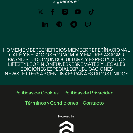
Siguenos en:
HOME
MEMBER
BENEFICIOS MEMBER
REFERÍ
NACIONAL
CAFÉ Y NEGOCIOS
ECONOMÍA Y EMPRESAS
AGRO
BRAND STUDIO
MUNDO
CULTURA Y ESPECTÁCULOS
LIFESTYLE
OPINIÓN
FÚNEBRES
REMATES Y LEGALES
EDICIONES ESPECIALES
PUBLICACIONES
NEWSLETTERS
ARGENTINA
ESPAÑA
ESTADOS UNIDOS
Políticas de Cookies
Políticas de Privacidad
Términos y Condiciones
Contacto