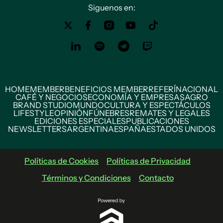
Siguenos en:
HOME
MEMBER
BENEFICIOS MEMBER
REFERÍ
NACIONAL
CAFÉ Y NEGOCIOS
ECONOMÍA Y EMPRESAS
AGRO
BRAND STUDIO
MUNDO
CULTURA Y ESPECTÁCULOS
LIFESTYLE
OPINIÓN
FÚNEBRES
REMATES Y LEGALES
EDICIONES ESPECIALES
PUBLICACIONES
NEWSLETTERS
ARGENTINA
ESPAÑA
ESTADOS UNIDOS
Políticas de Cookies
Políticas de Privacidad
Términos y Condiciones
Contacto