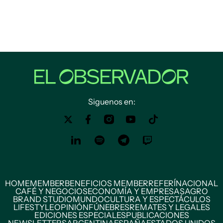
Siguenos en:
HOME
MEMBER
BENEFICIOS MEMBER
REFERÍ
NACIONAL
CAFÉ Y NEGOCIOS
ECONOMÍA Y EMPRESAS
AGRO
BRAND STUDIO
MUNDO
CULTURA Y ESPECTÁCULOS
LIFESTYLE
OPINIÓN
FÚNEBRES
REMATES Y LEGALES
EDICIONES ESPECIALES
PUBLICACIONES