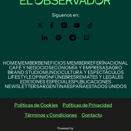
Siguenos en:
HOME
MEMBER
BENEFICIOS MEMBER
REFERÍ
NACIONAL
CAFÉ Y NEGOCIOS
ECONOMÍA Y EMPRESAS
AGRO
BRAND STUDIO
MUNDO
CULTURA Y ESPECTÁCULOS
LIFESTYLE
OPINIÓN
FÚNEBRES
REMATES Y LEGALES
EDICIONES ESPECIALES
PUBLICACIONES
NEWSLETTERS
ARGENTINA
ESPAÑA
ESTADOS UNIDOS
Políticas de Cookies
Políticas de Privacidad
Términos y Condiciones
Contacto