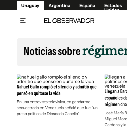
Uruguay
Argentina
España
Estados
Unidos
Home
Lifestyl
Member
Opinió
Noticias sobre
régimen
Beneficios Member
Fúnebr
Referí
Remates
11°C
Sábado:
Ahora en:
Montevideo
Nacional
Mín
7°
Máx
Edicion
11°
Cielo Claro
Café y Negocios
Publica
Nahuel Gallo rompió el silencio y admitió que
Economía y Empresas
Newslet
Llegan a Bara
pensó en quitarse la vida
Agro
Argent
españoles de
En una entrevista televisiva, en gendarme
Brand Studio
régimen cha
España
secuestrado en Venezuela señaló que fue “un
Mundo
Estados
José María 
preso político de Diosdado Cabello”
Miguel More
Cultura y Espectáculos
Cardona y la