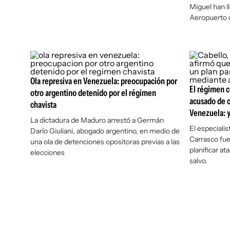
Miguel han ll
Aeropuerto d
Ola represiva en Venezuela: preocupación por
El régimen c
otro argentino detenido por el régimen
acusado de c
chavista
Venezuela: y
La dictadura de Maduro arrestó a Germán
El especiali
Darío Giuliani, abogado argentino, en medio de
Carrasco fu
una ola de detenciones opositoras previas a las
planificar at
elecciones
salvo.