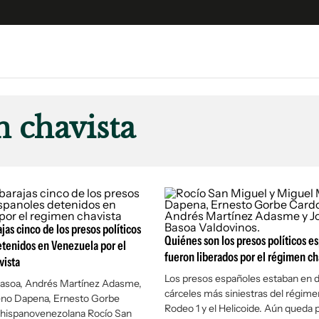
e
S
n
 chavista
es
Siguenos en:
 y Legales
es especiales
ciones
ters
jas cinco de los presos políticos
ina
Quiénes son los presos políticos e
tenidos en Venezuela por el
fueron liberados por el régimen ch
vista
Los presos españoles estaban en d
 Unidos
Basoa, Andrés Martínez Adasme,
cárceles más siniestras del régimen
no Dapena, Ernesto Gorbe
Rodeo 1 y el Helicoide. Aún queda 
 hispanovenezolana Rocío San