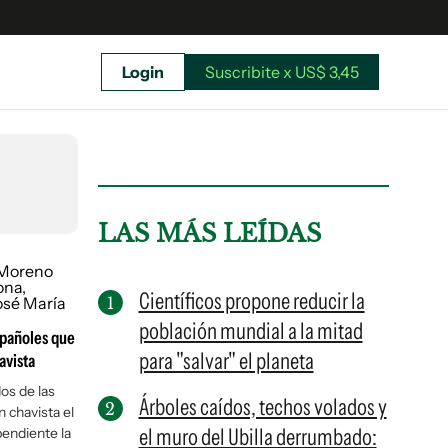
Login
Suscribite x US$ 3,45
uscríbete ahora a El Observador y elegí hasta
donde llegar.
LAS MÁS LEÍDAS
Científicos propone reducir la
población mundial a la mitad
spañoles que
para "salvar" el planeta
avista
os de las
Árboles caídos, techos volados y
 chavista el
el muro del Ubilla derrumbado:
pendiente la
Suscribite x US$ 3,45