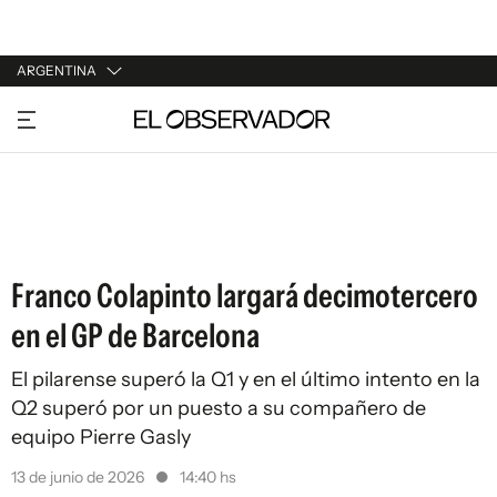
ARGENTINA
URUGUAY
ARGENTINA
ESPAÑA
ESTADOS UNIDOS
Franco Colapinto largará decimotercero
en el GP de Barcelona
El pilarense superó la Q1 y en el último intento en la
Q2 superó por un puesto a su compañero de
equipo Pierre Gasly
13 de junio de 2026
14:40 hs