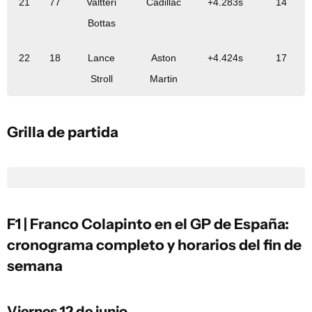
21
77
Valtteri
Cadillac
+4.283s
14
Bottas
22
18
Lance
Aston
+4.424s
17
Stroll
Martin
Grilla de partida
F1 | Franco Colapinto en el GP de España:
cronograma completo y horarios del fin de
semana
Viernes 12 de junio