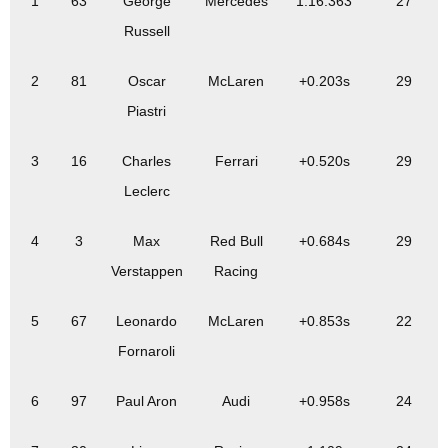
1
63
George
Mercedes
1:16.363
27
Russell
2
81
Oscar
McLaren
+0.203s
29
Piastri
3
16
Charles
Ferrari
+0.520s
29
Leclerc
4
3
Max
Red Bull
+0.684s
29
Verstappen
Racing
5
67
Leonardo
McLaren
+0.853s
22
Fornaroli
6
97
Paul Aron
Audi
+0.958s
24