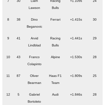
7
30
Liam
Racing
+1.109s
24
Lawson
Bulls
8
38
Dino
Ferrari
+1.415s
30
Beganovic
9
41
Arvid
Racing
+1.441s
29
Lindblad
Bulls
10
43
Franco
Alpine
+1.530s
28
Colapinto
11
87
Oliver
Haas F1
+1.809s
25
Bearman
Team
12
5
Gabriel
Audi
+1.846s
28
Bortoleto