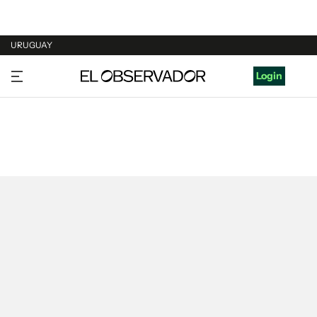
URUGUAY
URUGUAY
Login
ARGENTINA
ESPAÑA
ESTADOS UNIDOS