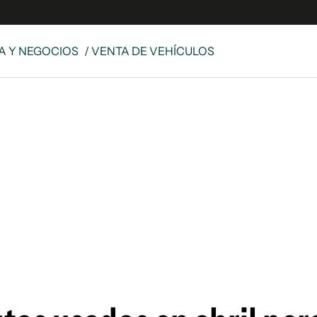
 Y NEGOCIOS
/ VENTA DE VEHÍCULOS
es
Edición Digital
S
rvador Radio
y
 Unidos