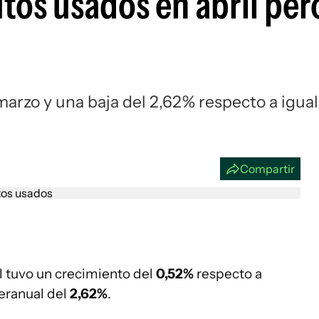
utos usados en abril per
Si
l
arzo y una baja del 2,62% respecto a igual
Compartir
l tuvo un crecimiento del
0,52%
respecto a
teranual del
2,62%
.