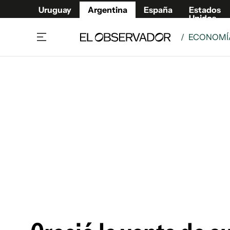
Uruguay
Argentina
España
Estados
Unidos
/
ECONOMÍA
Home
Deport
Política
El Obse
Economía y negocios
Urugua
Zoom
España
Sociedad
Estados
Espectáculos