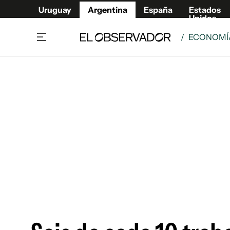
Uruguay
Argentina
España
Estados
Unidos
/
ECONOMÍA
Home
Deport
Política
El Obse
Economía y negocios
Urugua
Zoom
España
Sociedad
Estados
Espectáculos