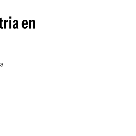
guenos en:
tria en
ca