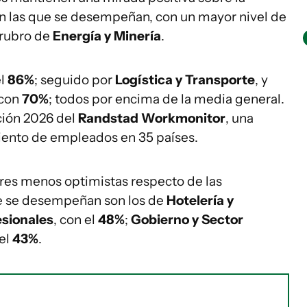
 en las que se desempeñan, con un mayor nivel de
 rubro de
Energía y Minería
.
el
86%
; seguido por
Logística y Transporte
, y
 con
70%
; todos por encima de la media general.
ición 2026 del
Randstad Workmonitor
, una
iento de empleados en 35 países.
ores menos optimistas respecto de las
que se desempeñan son los de
Hotelería y
esionales
, con el
48%
;
Gobierno y Sector
 el
43%
.