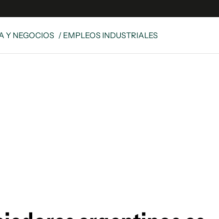
 Y NEGOCIOS
/ EMPLEOS INDUSTRIALES
es
Edición Digital
S
rvador Radio
y
 Unidos