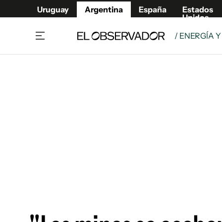
Uruguay
Argentina
España
Estados
Unidos
/ ENERGÍA Y
Home
Deport
Política
El Obse
Economía y negocios
Urugua
Zoom
España
Sociedad
Estados
Espectáculos