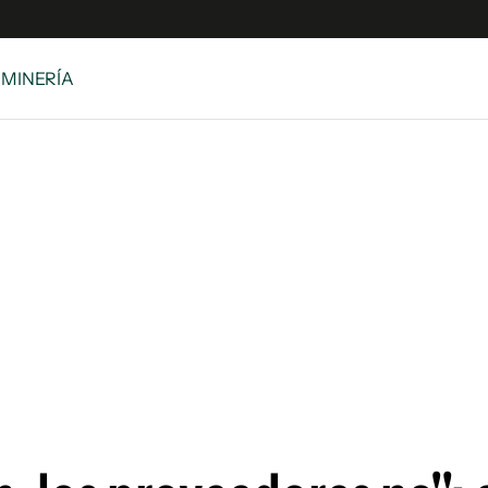
 MINERÍA
es
Edición Digital
S
rvador Radio
y
 Unidos