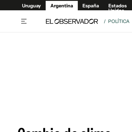
Uruguay
Argentina
España
Estados
Unidos
/
POLÍTICA
Home
Deport
Política
El Obse
Economía y negocios
Urugua
Zoom
España
Sociedad
Estados
Espectáculos