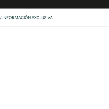
/ INFORMACIÓN EXCLUSIVA
es
Edición Digital
S
rvador Radio
y
 Unidos