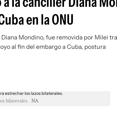
ó a la canciller Diana M
Si
 Cuba en la ONU
, Diana Mondino, fue removida por Milei tr
oyo al fin del embargo a Cuba, postura
s bilaterales.
NA