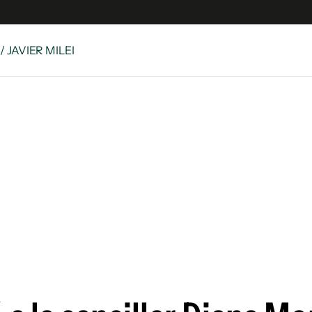
/ JAVIER MILEI
es
Edición Digital
S
rvador Radio
y
 Unidos