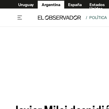
Uruguay
Argentina
España
Estados
Unidos
/
POLÍTICA
Home
Deport
Política
El Obse
Economía y negocios
Urugua
Zoom
España
Sociedad
Estados
Espectáculos