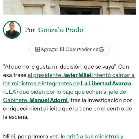
Por
Gonzalo Prado
Agregar El Observador en
"Al que no le gusta mi decisión, que se vaya". Con
esa frase
el presidente J
avier Milei
intentó calmar a
los ministros e integrantes de
La Libertad Avanza
(LLA) que piden por lo bajo que echen al jefe de
Gabinete,
Manuel Adorni
,
tras la investigación por
enriquecimiento ilícito que lo tiene en el centro de
la escena.
Milei, por primera vez,
le gritó a sus ministros y