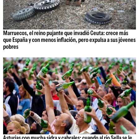
Marruecos, el reino pujante que invadió Ceuta: crece más
que España y con menos inflación, pero expulsa a sus jóvenes
pobres
Asturias con mucha sidra y cabrales: cuando al río Sella se le