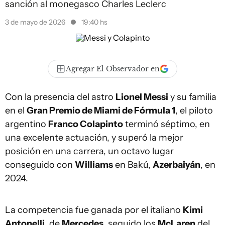
sanción al monegasco Charles Leclerc
3 de mayo de 2026
19:40 hs
Agregar El Observador en
Con la presencia del astro
Lionel Messi
y su familia
en el
Gran Premio de Miami de Fórmula 1
, el piloto
argentino
Franco Colapinto
terminó séptimo, en
una excelente actuación, y superó la mejor
posición en una carrera, un octavo lugar
conseguido con
Williams
en Bakú,
Azerbaiyán
, en
2024.
La competencia fue ganada por el italiano
Kimi
Antonelli
, de
Mercedes
, seguido los
McLaren
del