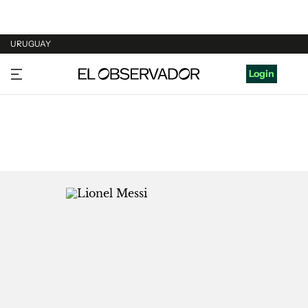
URUGUAY
URUGUAY
Login
ARGENTINA
ESPAÑA
ESTADOS UNIDOS