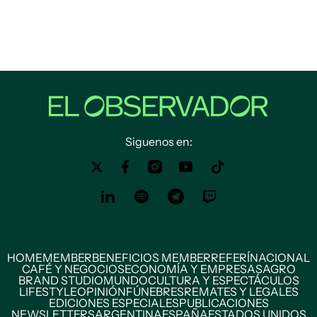
Siguenos en:
HOME
MEMBER
BENEFICIOS MEMBER
REFERÍ
NACIONAL
CAFÉ Y NEGOCIOS
ECONOMÍA Y EMPRESAS
AGRO
BRAND STUDIO
MUNDO
CULTURA Y ESPECTÁCULOS
LIFESTYLE
OPINIÓN
FÚNEBRES
REMATES Y LEGALES
EDICIONES ESPECIALES
PUBLICACIONES
NEWSLETTERS
ARGENTINA
ESPAÑA
ESTADOS UNIDOS