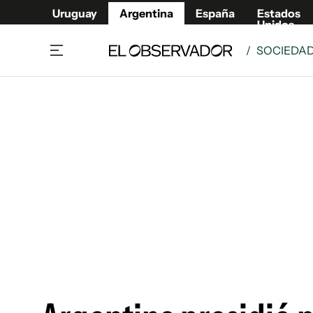
Uruguay
Argentina
España
Estados
Unidos
/
SOCIEDA
Home
Deport
Política
El Obse
Economía y negocios
Urugua
Zoom
España
Sociedad
Estados
Espectáculos