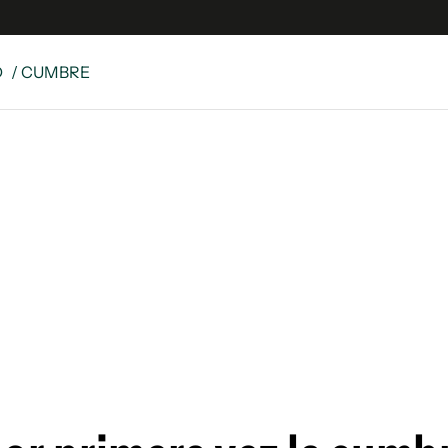
D
/ CUMBRE
es
Edición Digital
S
rvador Radio
y
 Unidos