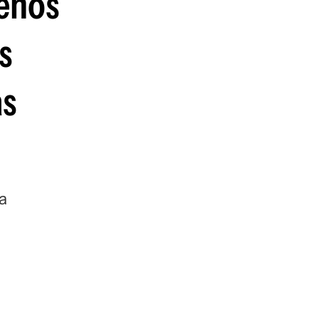
uenos
guenos en:
s
as
a