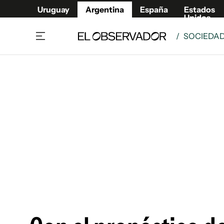
Uruguay
Argentina
España
Estados
Unidos
/
SOCIEDA
Home
Deport
Política
El Obse
Economía y negocios
Urugua
Zoom
España
Sociedad
Estados
Espectáculos