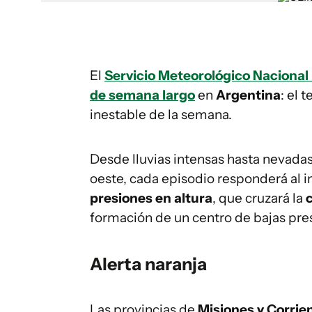
El
Servicio Meteorológico Naciona
de semana largo
en
Argentina
: el 
inestable de la semana.
Desde lluvias intensas hasta nevada
oeste, cada episodio responderá al 
presiones en altura
, que cruzará la
c
formación de un centro de bajas presi
Alerta naranja
Las provincias de
Misiones y Corrie