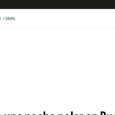
D
/ SMN
es
Edición Digital
S
rvador Radio
y
 Unidos