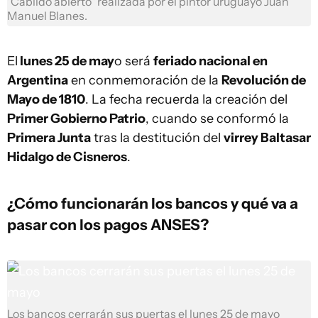
"Cabildo abierto" realizada por el pintor uruguayo Juan
Manuel Blanes.
El
lunes 25 de may
o será
feriado nacional en
Argentina
en conmemoración de la
Revolución de
Mayo de 1810
. La fecha recuerda la creación del
Primer Gobierno Patrio
, cuando se conformó la
Primera Junta
tras la destitución del
virrey Baltasar
Hidalgo de Cisneros
.
¿Cómo funcionarán los bancos y qué va a
pasar con los pagos ANSES?
Los bancos cerrarán sus puertas el lunes 25 de mayo